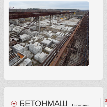
БЕТОНМАШ
З
О компании