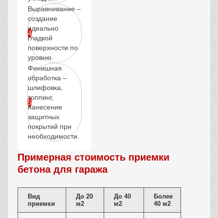
Выравнивание –
создание
идеально
гладкой
поверхности по
уровню.
Финишная
обработка –
шлифовка,
топпинг,
нанесение
защитных
покрытий при
необходимости.
Примерная стоимость приемки
бетона для гаража
Вид
До 20
До 40
Более
приемки
м2
м2
40 м2