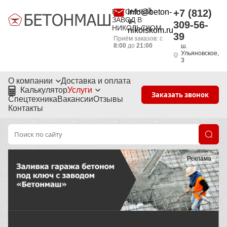
БЕТОННЫЙ
info@beton-
+7 (812)
ЗАВОД В
v-
309-56-
НИКОЛЬСКОМ
nikolskom.ru
39
Приём заказов: с
8:00
до
21:00
ш.
Ульяновское,
3
О компании
Доставка и оплата
Калькулятор
Услуги
Заказать звонок
Спецтехника
Вакансии
Отзывы
Контакты
Реклама