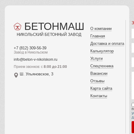
БЕТОНМАШ
З
О компании
НИКОЛЬСКИЙ БЕТОННЫЙ ЗАВОД
Главная
Доставка и оплата
+7 (812) 309-56-39
Калькулятор
Завод в Никольском
Услуги
info@beton-v-nikolskom.ru
Спецтехника
Прием звонков: с
8:00 до 21:00
Вакансии
Ш. Ульяновское, 3
Отзывы
Карта сайта
Контакты
п
у
д