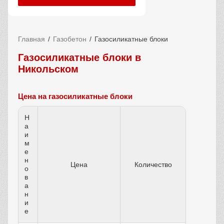
Главная
Газобетон
Газосиликатные блоки
Газосиликатные блоки в
Никольском
Цена на газосиликатные блоки
Н
а
и
м
е
н
Цена
Количество
о
в
а
н
и
е