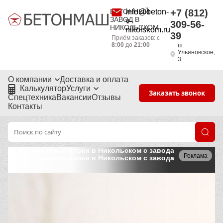
БЕТОННЫЙ
info@beton-
+7 (812)
ЗАВОД В
v-
309-56-
НИКОЛЬСКОМ
nikolskom.ru
39
Приём заказов: с
8:00
до
21:00
ш.
Ульяновское,
3
О компании
Доставка и оплата
Калькулятор
Услуги
Заказать звонок
Спецтехника
Вакансии
Отзывы
Контакты
Газосиликатные блоки в Никольском с завода
Реклама
Газосиликатные блоки в Никольском с завода