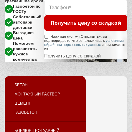
кратчайшие сроки
Газобетон по
ГОСТу
Собственный
Получить цену со скидкой
автопарк
доставки
Выгодная
Нажимая кнопку «Отправить», вы
цена
подтверждаете, что ознакомились с
условиями
Помогаем
обработки персональных данных
и принимаете
рассчитать
их.
нужное
Получить цену со скидкой
количество
БЕТОН
МОНТАЖНЫЙ РАСТВОР
ЦЕМЕНТ
ГАЗОБЕТОН
БОРДЮР ТРОТУАРНЫЙ