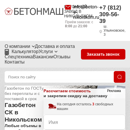
БЕТОННЫЙ
info@beton-
+7 (812)
ЗАВОД В
v-
309-56-
НИКОЛЬСКОМ
nikolskom.ru
39
Приём заказов: с
8:00
до
21:00
ш.
Ульяновское,
3
О компании
Доставка и оплата
Калькулятор
Услуги
Заказать звонок
Спецтехника
Вакансии
Отзывы
Контакты
Газобетон по ГОСТу
Рассчитаем стоимость
Реклама
без переплаты и с
и закрепим скидку на доставку
поставкой в срок
Газобетон
На сегодня осталось
3
свободных
машин
СК в
Никольском
Любые объемы в