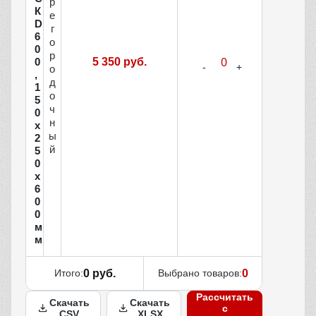
р
К
е
D
г
6
о
0
р
0
5 350 руб.
о
,
д
1
о
5
ч
0
н
х
ы
2
й
5
0
х
6
0
0
м
м
Итого:
0 руб.
Выбрано товаров:
0
Рассчитать
Скачать
Скачать
с
CSV
XLSX