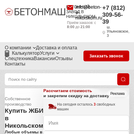
БЕТОННЫЙ
info@beton-
+7 (812)
ЗАВОД В
v-
309-56-
НИКОЛЬСКОМ
nikolskom.ru
39
Приём заказов: с
8:00
до
21:00
ш.
Ульяновское,
3
О компании
Доставка и оплата
Калькулятор
Услуги
Заказать звонок
Спецтехника
Вакансии
Отзывы
Контакты
Рассчитаем стоимость
Реклама
и закрепим скидку на доставку
Собственное
производство
На сегодня осталось
3
свободных
машин
Купить ЖБИ
в
Никольском
Любые объемы в