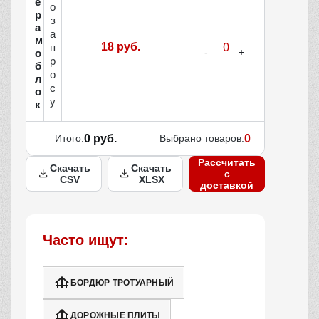
е
о
р
з
а
а
м
18 руб.
п
о
р
б
о
л
с
о
у
к
Итого:
0 руб.
Выбрано товаров:
0
Рассчитать
Скачать
Скачать
с
CSV
XLSX
доставкой
Часто ищут:
БОРДЮР ТРОТУАРНЫЙ
ДОРОЖНЫЕ ПЛИТЫ