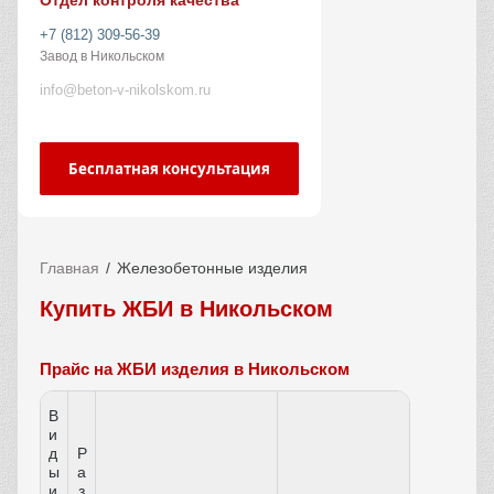
Отдел контроля качества
+7 (812) 309-56-39
Завод в Никольском
info@beton-v-nikolskom.ru
Бесплатная консультация
Главная
Железобетонные изделия
Купить ЖБИ в Никольском
Прайс на ЖБИ изделия в Никольском
В
и
д
Р
ы
а
и
з