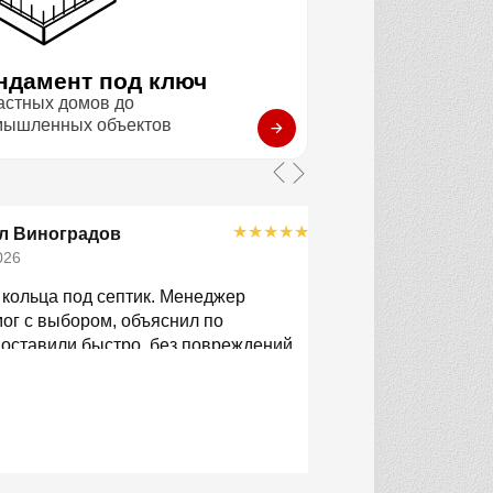
ндамент под ключ
астных домов до
мышленных объектов
★
★
★
★
★
л Виноградов
Роман Богд
026
29.04.2026
кольца под септик. Менеджер
Делали колодец, 
ог с выбором, объяснил по
кольца. Мало того
оставили быстро, без повреждений.
подобрать, так са
приемлемая. Прив
Немного пережива
нормально.