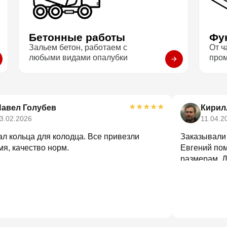
Бетонные работы
Фу
Зальем бетон, работаем с
От ч
любыми видами опалубки
про
★
★
★
★
★
Павел Голубев
Кирил
3.02.2026
11.04.2
л кольца для колодца. Все привезли
Заказывали 
я, качество норм.
Евгений пом
размерам. Д