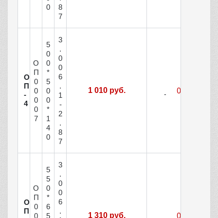
0
8
7
3
5
.
0
0
О
0
0
П
*
6
О
0
5
П
.
1 010 руб.
0
0
-
1
0
0
4
-
0
*
2
7
1
.
4
8
0
7
3
5
.
5
0
О
0
0
П
*
6
О
0
6
П
.
1 310 руб.
0
5