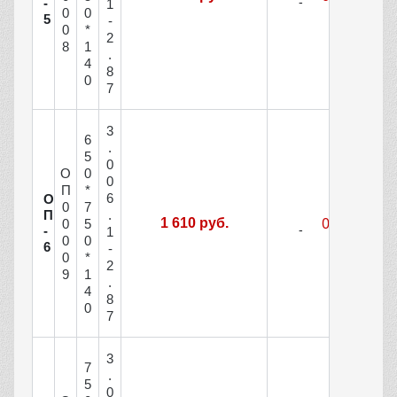
-
1
0
0
5
-
0
*
2
8
1
.
4
8
0
7
3
6
.
5
0
О
0
0
П
*
6
О
0
7
П
.
1 610 руб.
0
5
-
1
0
0
6
-
0
*
2
9
1
.
4
8
0
7
3
7
.
5
0