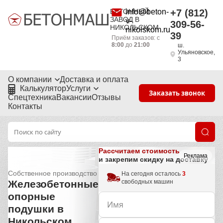
БЕТОННЫЙ
info@beton-
+7 (812)
ЗАВОД В
v-
309-56-
НИКОЛЬСКОМ
nikolskom.ru
39
Приём заказов: с
8:00
до
21:00
ш.
Ульяновское,
3
О компании
Доставка и оплата
Калькулятор
Услуги
Заказать звонок
Спецтехника
Вакансии
Отзывы
Контакты
Рассчитаем стоимость
Реклама
и закрепим скидку на доставку
Собственное производство
На сегодня осталось
3
свободных машин
Железобетонные
опорные
подушки в
Никольском