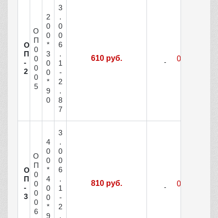
3
2
.
0
0
О
0
0
П
*
6
О
0
П
3
.
610 руб.
0
-
0
1
0
2
0
-
0
*
2
5
9
.
0
8
7
3
4
.
0
0
О
0
0
П
*
6
О
0
П
4
.
810 руб.
0
-
0
1
0
3
0
-
0
*
2
6
9
.