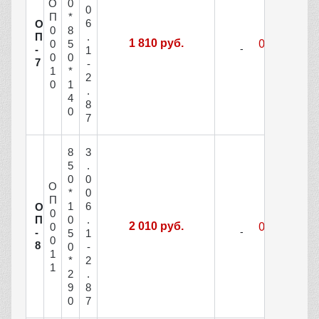
О
0
0
П
*
6
О
0
8
П
.
1 810 руб.
0
5
-
1
0
0
7
-
1
*
2
0
1
.
4
8
0
7
8
3
5
.
0
0
О
*
0
П
1
6
О
0
П
0
.
2 010 руб.
0
-
5
1
0
8
0
-
1
*
2
1
2
.
9
8
0
7