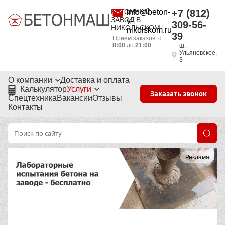
БЕТОННЫЙ
info@beton-
+7 (812)
ЗАВОД В
v-
309-56-
НИКОЛЬСКОМ
nikolskom.ru
39
Приём заказов: с
8:00
до
21:00
ш.
Ульяновское,
3
О компании
Доставка и оплата
Калькулятор
Услуги
Заказать звонок
Спецтехника
Вакансии
Отзывы
Контакты
Реклама