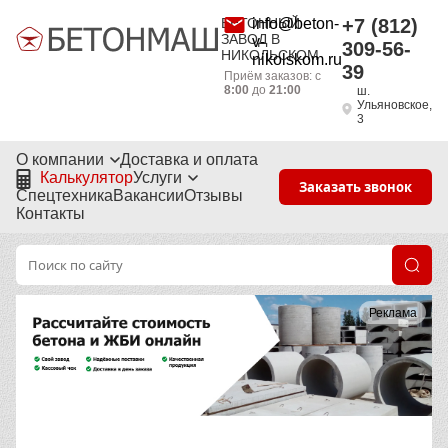
БЕТОННЫЙ
info@beton-
+7 (812)
ЗАВОД В
v-
309-56-
НИКОЛЬСКОМ
nikolskom.ru
39
Приём заказов: с
8:00
до
21:00
ш.
Ульяновское,
3
О компании
Доставка и оплата
Калькулятор
Услуги
Заказать звонок
Спецтехника
Вакансии
Отзывы
Контакты
Реклама