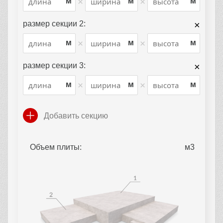
×
×
м
м
м
размер секции 2:
×
×
×
м
м
м
размер секции 3:
×
×
×
м
м
м
Добавить секцию
Объем плиты: