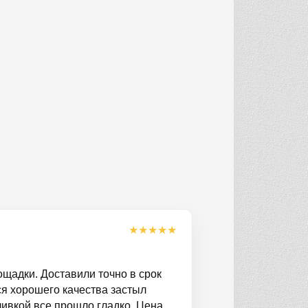
★
★
★
★
★
ощадки. Доставили точно в срок
ся хорошего качества застыл
ливкой все прошло гладко. Цена