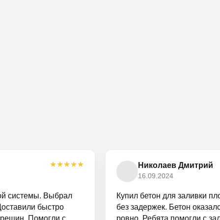
★
★
★
★
★
Николаев Дмитрий
16.09.2024
ой системы. Выбрал
Купил бетон для заливки пл
Доставили быстро
без задержек. Бетон оказал
трещин. Помогли с
ровно. Ребята помогли с за