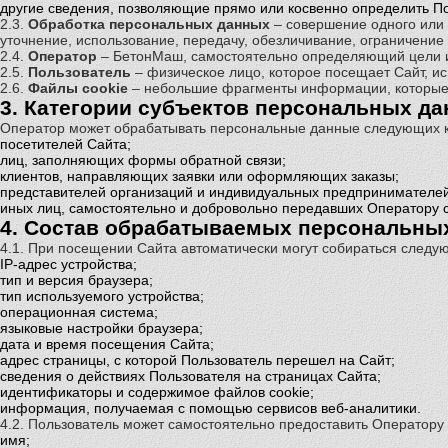
другие сведения, позволяющие прямо или косвенно определить П
2.3.
Обработка персональных данных
– совершение одного или 
уточнение, использование, передачу, обезличивание, ограничение
2.4.
Оператор
– БетонМаш, самостоятельно определяющий цели и
2.5.
Пользователь
– физическое лицо, которое посещает Сайт, и
2.6.
Файлы cookie
– небольшие фрагменты информации, которые 
3. Категории субъектов персональных д
Оператор может обрабатывать персональные данные следующих к
посетителей Сайта;
лиц, заполняющих формы обратной связи;
клиентов, направляющих заявки или оформляющих заказы;
представителей организаций и индивидуальных предпринимателей
иных лиц, самостоятельно и добровольно передавших Оператору 
4. Состав обрабатываемых персональны
4.1. При посещении Сайта автоматически могут собираться следу
IP-адрес устройства;
тип и версия браузера;
тип используемого устройства;
операционная система;
языковые настройки браузера;
дата и время посещения Сайта;
адрес страницы, с которой Пользователь перешел на Сайт;
сведения о действиях Пользователя на страницах Сайта;
идентификаторы и содержимое файлов cookie;
информация, получаемая с помощью сервисов веб-аналитики.
4.2. Пользователь может самостоятельно предоставить Оператор
имя;