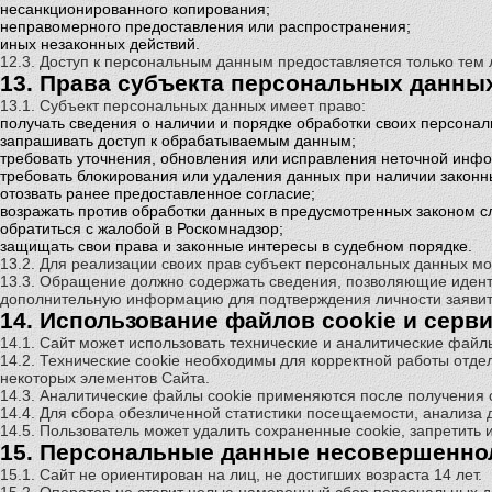
несанкционированного копирования;
неправомерного предоставления или распространения;
иных незаконных действий.
12.3. Доступ к персональным данным предоставляется только те
13. Права субъекта персональных данны
13.1. Субъект персональных данных имеет право:
получать сведения о наличии и порядке обработки своих персона
запрашивать доступ к обрабатываемым данным;
требовать уточнения, обновления или исправления неточной инф
требовать блокирования или удаления данных при наличии законн
отозвать ранее предоставленное согласие;
возражать против обработки данных в предусмотренных законом с
обратиться с жалобой в Роскомнадзор;
защищать свои права и законные интересы в судебном порядке.
13.2. Для реализации своих прав субъект персональных данных м
13.3. Обращение должно содержать сведения, позволяющие идент
дополнительную информацию для подтверждения личности заявит
14. Использование файлов cookie и серв
14.1. Сайт может использовать технические и аналитические файлы
14.2. Технические cookie необходимы для корректной работы отде
некоторых элементов Сайта.
14.3. Аналитические файлы cookie применяются после получения 
14.4. Для сбора обезличенной статистики посещаемости, анализа
14.5. Пользователь может удалить сохраненные cookie, запретить 
15. Персональные данные несовершенно
15.1. Сайт не ориентирован на лиц, не достигших возраста 14 лет.