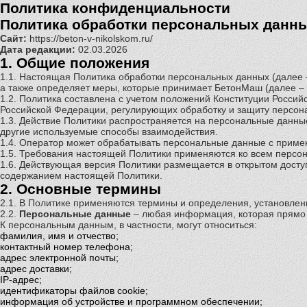
Политика конфиденциальности
Политика обработки персональных данн
Сайт:
https://beton-v-nikolskom.ru/
Дата редакции:
02.03.2026
1. Общие положения
1.1. Настоящая Политика обработки персональных данных (далее – П
а также определяет меры, которые принимает БетонМаш (далее –
1.2. Политика составлена с учетом положений Конституции Росси
Российской Федерации, регулирующих обработку и защиту персон
1.3. Действие Политики распространяется на персональные данны
другие используемые способы взаимодействия.
1.4. Оператор может обрабатывать персональные данные с приме
1.5. Требования настоящей Политики применяются ко всем перс
1.6. Действующая версия Политики размещается в открытом доступе
содержанием настоящей Политики.
2. Основные термины
2.1. В Политике применяются термины и определения, установл
2.2.
Персональные данные
– любая информация, которая прямо 
К персональным данным, в частности, могут относиться:
фамилия, имя и отчество;
контактный номер телефона;
адрес электронной почты;
адрес доставки;
IP-адрес;
идентификаторы файлов cookie;
информация об устройстве и программном обеспечении;