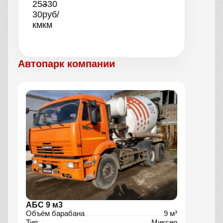
25–
330
30
руб/
км
км
Автопарк компании
АБС 9 м3
Объём барабана
9 м³
Тип
Миксер