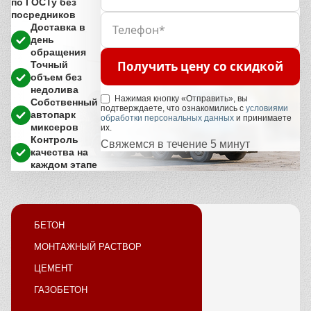
по ГОСТу без
посредников
Доставка в
день
обращения
Получить цену со скидкой
Точный
объем без
недолива
Нажимая кнопку «Отправить», вы
Собственный
подтверждаете, что ознакомились с
условиями
автопарк
обработки персональных данных
и принимаете
миксеров
их.
Контроль
Свяжемся в течение 5 минут
качества на
каждом этапе
БЕТОН
МОНТАЖНЫЙ РАСТВОР
ЦЕМЕНТ
ГАЗОБЕТОН