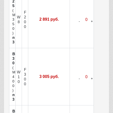
2
5
(
F
М
W
2
2 891 руб.
3
8
0
5
0
0
)
п
3
В
3
0
(
F
W
М
3
3 005 руб.
1
4
0
0
0
0
0
)
п
3
В