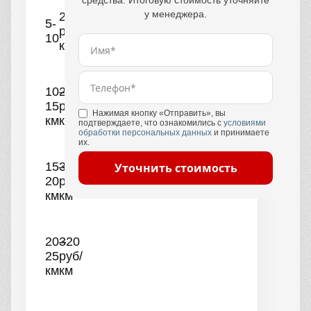
средства. Итоговую стоимость уточняйте
у менеджера.
250
5-
руб/
10
км
10–
290
15
руб/
Нажимая кнопку «Отправить», вы
км
км
подтверждаете, что ознакомились с
условиями
обработки персональных данных
и принимаете
их.
15–
300
Уточнить стоимость
20
руб/
км
км
20–
320
25
руб/
км
км