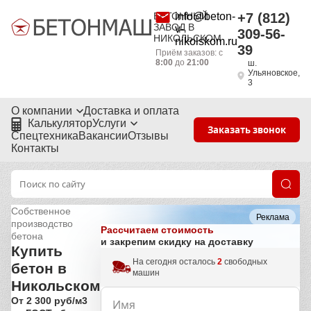
БЕТОННЫЙ
info@beton-
+7 (812)
ЗАВОД В
v-
309-56-
НИКОЛЬСКОМ
nikolskom.ru
39
Приём заказов: с
8:00
до
21:00
ш.
Ульяновское,
3
О компании
Доставка и оплата
Калькулятор
Услуги
Заказать звонок
Спецтехника
Вакансии
Отзывы
Контакты
Собственное
Реклама
производство
Рассчитаем стоимость
бетона
и закрепим скидку на доставку
Купить
На сегодня осталось
2
свободных
бетон в
машин
Никольском
От 2 300 руб/м3