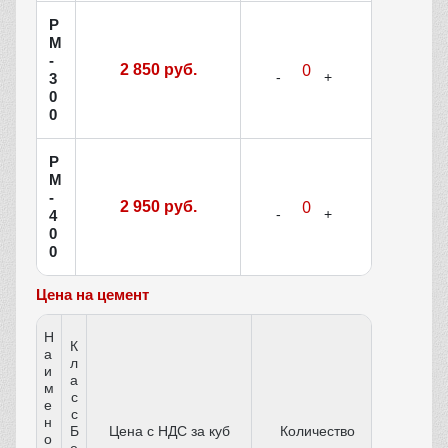
Р
М
-
2 850 руб.
3
0
0
Р
М
-
2 950 руб.
4
0
0
Цена на цемент
Н
К
а
л
и
а
м
с
е
с
н
Б
Цена с НДС за куб
Количество
о
е